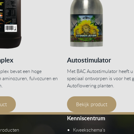
plex
Autostimulator
lex bevat een hoge
Met BAC Autostimulator heeft u
n aminozuren, fulvozuren en
speciaal ontworpen is voor het g
n.
Autoflowering planten.
duct
Bekijk product
Kenniscentrum
producten
Kweekschema's