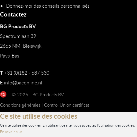
Donnez-moi des conseils personnalisés
Contactez
BG Products BV
Spectrumlaan 39
2665 NM Bleiswijk
Pays-Bas
T
+31 (0)182 - 687 530
E
info@baconline.nl
© 2026 - BG Products BV
Conditions générales
|
Control Union certificat
Ce site utilise des cookies
Ce site utilise des cookies. En utilisant ce site, vous acceptez l'utilisation des cookies.
En savoir plus