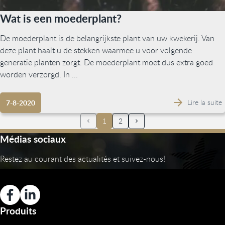
Wat is een moederplant?
De moederplant is de belangrijkste plant van uw kwekerij. Van
deze plant haalt u de stekken waarmee u voor volgende
generatie planten zorgt. De moederplant moet dus extra goed
worden verzorgd. In ...
Lire la suite
7-8-2020
1
2
Médias sociaux
Restez au courant des actualités et suivez-nous!
Produits