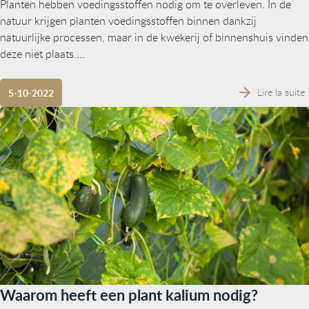
Planten hebben voedingsstoffen nodig om te overleven. In de
natuur krijgen planten voedingsstoffen binnen dankzij
natuurlijke processen, maar in de kwekerij of binnenshuis vinden
deze niet plaats....
Lire la suite
5-10-2022
Waarom heeft een plant kalium nodig?