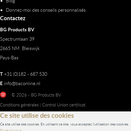
Blog
Donnez-moi des conseils personnalisés
Contactez
BG Products BV
Spectrumlaan 39
2665 NM Bleiswijk
Pays-Bas
T
+31 (0)182 - 687 530
E
info@baconline.nl
© 2026 - BG Products BV
Conditions générales
|
Control Union certificat
Ce site utilise des cookies
Ce site utilise des cookies. En utilisant ce site, vous acceptez l'utilisation des cookies.
En savoir plus