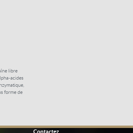
îne libre
alpha-acides
enzymatique,
us forme de
Contactez