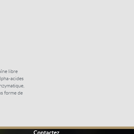
îne libre
alpha-acides
enzymatique,
us forme de
Contactez