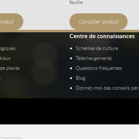
feuille.
produit
Consulter produit
Centre de connaissances
logiques
Schémas de culture
éraux
Téléchargements
de plante
Questions fréquentes
p
Blog
Donnez-moi des conseils per
En savoir plus