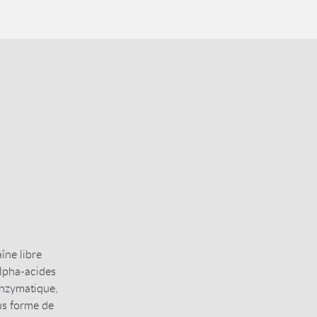
îne libre
alpha-acides
enzymatique,
us forme de