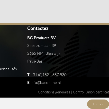
Contactez
BG Products BV
Spectrumlaan 39
2665 NM Bleiswijk
Pays-Bas
sonnalisés
T
+31 (0)182 - 687 530
E
info@baconline.nl
Conditions générales
|
Control Union certificat
Fermer